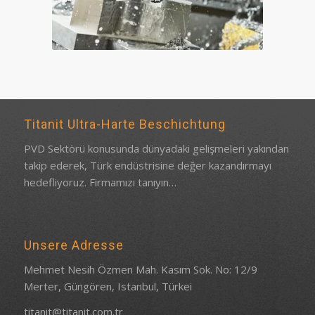
Titanit Ultra-Harte Beschichtung
PVD Sektörü konusunda dünyadaki gelişmeleri yakından
takip ederek, Türk endüstrisine değer kazandırmayı
hedefliyoruz.
Firmamızı tanıyın…
Unsere Adresse
Mehmet Nesih Özmen Mah. Kasım Sok. No: 12/9
Merter, Güngören, Istanbul, Türkei
titanit@titanit.com.tr