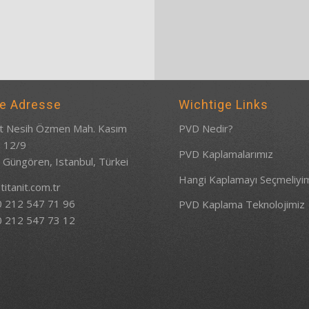
e Adresse
Wichtige Links
 Nesih Özmen Mah. Kasım
PVD Nedir?
: 12/9
PVD Kaplamalarımız
 Güngören, Istanbul, Türkei
Hangi Kaplamayı Seçmeliyi
titanit.com.tr
0 212 547 71 96
PVD Kaplama Teknolojimiz
0 212 547 73 12