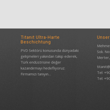
Titanit Ultra-Harte
Unser
Beschichtung
Mehmet
PVD Sektörü konusunda dünyadaki
Sok. No
gelişmeleri yakından takip ederek,
Merter,
Türk endüstrisine değer
titanit@
kazandırmayı hedefliyoruz.
Tel: +9
Firmamızı tanıyın…
Tel: +9