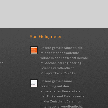
Son Gelişmeler
Unsere gemeinsame Studie
mit der Marineakademie
wurde in der Zeitschrift Journal
m?
of Mechanical Engineering
Science veröffentlicht.
21 September 2022 - 11:40
Unsere gemeinsame
Forschung mit den
angesehenen Universitäten
der Türkei und Polens wurde
in der Zeitschrift Ceramics
International veröffentlicht.